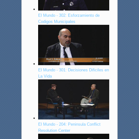
El Mundo - 302: Esforzamiento de
Codigos Municipales
El Mundo - 301: Decisiones Dificiles en
La Vida
El Mundo - 204: Peninsula Conflict
Resolution Center