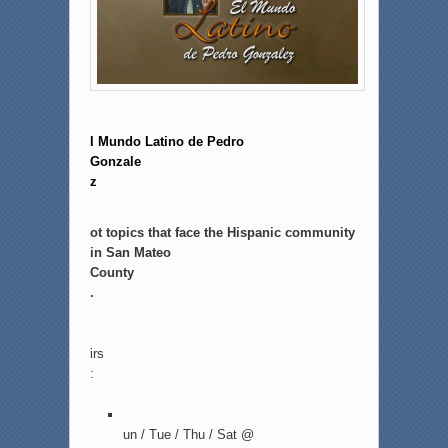
E
l Mundo Latino de Pedro
Gonzale
z
H
ot topics that face the Hispanic community
in San Mateo
County
.
A
irs
:
S
un / Tue / Thu / Sat @