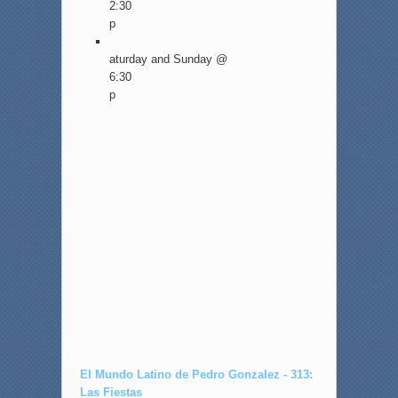
2:30
p
S
aturday and Sunday @
6:30
p
►
El Mundo Latino de Pedro Gonzalez - 313:
Las Fiestas