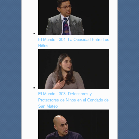
El Mundo - 304: La Obesidad Entre Los
Niños
El Mundo - 303: Defensores y
Protectores de Ninos en el Condado de
San Mateo