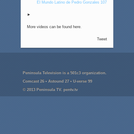
El Mundo Latino de Pedro Gonzales 107
►
More videos can be found here.
Tweet
Peninsula Television is a 501c3 organization.
Comcast 26 • Astound 27 • U-verse 99
© 2013 Peninsula TV. pentv.tv