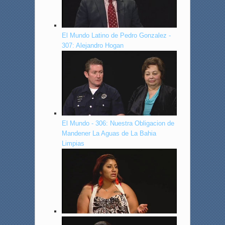
El Mundo Latino de Pedro Gonzalez -
307: Alejandro Hogan
El Mundo - 306: Nuestra Obligacion de
Mandener La Aguas de La Bahia
Limpias